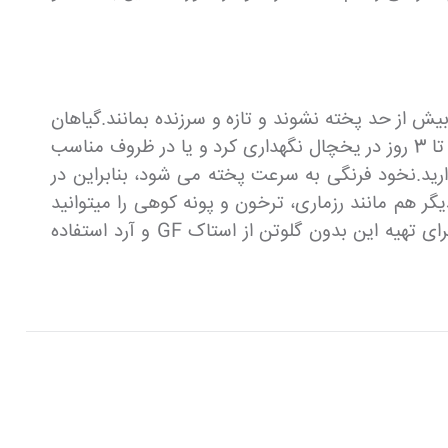
یش از حد پخته نشوند و تازه و سرزنده بمانند.گیاهان
دیگری که در این سوپ خوب عمل می کنند رزماری، ترخون و پونه کوهی هستند.باقیمانده غذا را می توان به مدت 2 تا 3 روز در یخچال نگهداری کرد و یا در ظروف مناسب
 باشد آن را با مقداری آب، شیر یا آب مرغ شل کنید و فقط به 1/2 فنجان نیاز دارید.نخود فرنگی به سرعت پخته می شود، بنابراین در
گر هم مانند رزماری، ترخون و پونه کوهی را میتوانید
استفاده کنید.باقیمانده غذا را می توان به مدت 2 تا 3 روز در یخچال نگهداری کرد و یا در ظروف مناسب فریز کرد.برای تهیه این بدون گلوتن از استاک GF و آرد استفاده