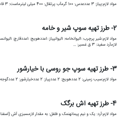
مواد لازم:پیاز: 3 عددعدس: 100 گرمآب پرتقال: 400 میلی لیترماست: 3 قاشق غذا خوریجعفری خرد شده: به مقدار کافیفلفل قرمز: …
2- طرز تهیه سوپ شیر و خامه
لازمآرد سفید: 3 ق غسیر: …
3- طرز تهیه سوپ جو روسی با خیارشور
مواد لازم:سیب زمینی: 2 عددهویج: 2 عددپیاز: 2 عددخیارشور: 2 عددگوجه فرنگی: 2 عددگوشت گوسفند: 350 گرمآب: 6 لیواننمک و …
4- طرز تهیه آش برگک
مواد لازم:آرد: یک و نیم پیمانهنمک و فلفل: به مقدار لازمسبزی آش (اسفناج ، گشنیز): از