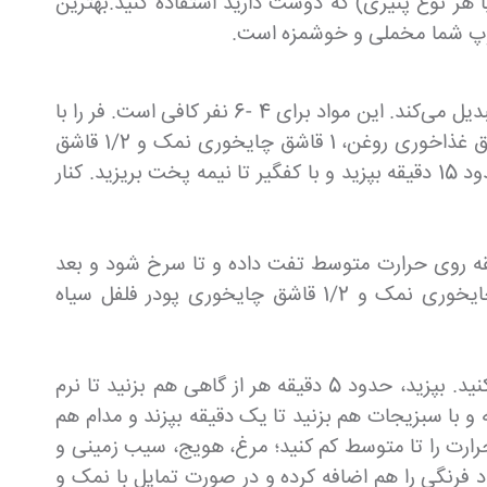
ا هر نوع پنیری) که دوست دارید استفاده کنید.بهترین
سوپ شما مخملی و خوشمزه است.
این سوپ پای مرغ خامه‌ای پر از سبزیجات برشته و مرغ است که با کراکر سرو می‌شود و آن را به غذای راحتی نهایی تبدیل می‌کند. این مواد برای 4 -6 نفر کافی است. فر را با
دمای 450 فارنهایت گرم کنید. در یک سینی 563 گرم سیب زمینی خرد شده و 2 فنجان هویج ورقه شده را با 2 قاشق غذاخوری روغن، 1 قاشق چایخوری نمک و 1/2 قاشق
چایخوری پودر فلفل سیاه بریزید. در یک لایه یکنواخت پخش کنید. سینی را در فر تا زمانی که قهوه ای رنگ شود، حدود 15 دقیقه بپزید و با کفگیر تا نیمه پخت بریزید. کنار
2 قاشق غذاخوری روغن باقی مانده را اضافه و 6 ورقه بیکن خرد شده را در یک لایه به مدت 6 تا 8 دقیقه روی حرارت متوسط تفت داده و تا سرخ شود و بعد
بیکن را بردارید و کنار بگذارید. 700 گرم سینه مرغ بدون پوست بدون استخوان مکعبی خرد شده را با 1 قاشق چایخوری نمک و 1/2 قاشق چایخوری پودر فلفل سیاه
1 فنجان پیاز زرد خرد شده و 1 فنجان کرفس خرد شده با 1 قاشق غذاخوری سیر تازه خرد شده را به ماهیتابه اضافه کنید. بپزید، حدود 5 دقیقه هر از گاهی هم بزنید تا نرم
6 قاشق غذاخوری آرد همه منظوره را اضافه و با سبزیجات هم بزنید تا یک دقیقه بپزند و مدام هم
ن شیر را اضافه کنید و بگذارید بجوشد.حرارت را تا متوسط کم کنید؛ مرغ، هویج، سیب زمینی و
ضافه کنید.حدود 10 دقیقه بگذارید بجوشد تا غلیظ و کرم رنگ شود.2 فنجان یا 300 گرم نخود فرنگی را هم اضافه کرده و در صورت تمایل با نمک و