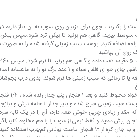
 کنید. 5 تا 7 دقیقه روی حرارت متوسط بپزید، گاهی هم بزنید تا بیکن ترد ش
 روی آن بپاشید.
نمک، و 2 فنجان شیر ، 1-1/2 قاشق چایخوری نمک ، 1 قاشق چای 
ت سیب زمینی سرخ شده و پنیر چدار با خامه ترش و پیازچه را
که مقدار زیادی چربی خوش طعم دارد، آن را در یک تابه سرد 
 شما قوام غلیظ‌تری داشته باشد، آب گوشت را ۱ فنجان برش دهید و فقط نیمی از سوپ را
خامه نصف و نیم و به جای کره از ½ فنجان ماست یونانی کم‌چرب استفاد