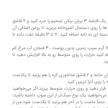
در ابتدا پوست سیب زمینی ها را بخوبی بشوریید و پوست را بگیرید ، چون برای تزیین روی سوپ به آن نیاز داریم.در یک قابلمه 3 برش بیکن ضخیم را خرد کنید و 2 قاشق
ود.سپس بیکن ها را روی دستمال آشپزخانه بریزید تا روغن اضافی آن
گرفته شود. 1 قاشق غذا خوری روغن باقی مانده را به قابلمه اضافه کنید. پوست سیب زمینی گرفته شده را به صورت دسته ای به تابه اضافه کنید. 2 تا 3 دقیقه تفت داده تا
در همان قابلمه 1 فنجان پیاز زرد خرد شده را اضافه کنید؛ 5 دقیقه تفت داده و گاهی هم بزنید تا نرم شود. سپس 1360 گرم سیب زمینی بدون پوست ، 4 فنجان آب مرغ کم
خوری فلفل سیاه و 1 عدد برگ بو را به ماهیتابه اضافه کنید.حرارت را روی متوسط رو به بالا افزایش دهید تا
سوپ را با استفاده از مخلوط کن هم زده تا به غلظت دلخواه مخلوط کنید و بعد 1 فنجان پنیر چدار رنده شده ، 1/2 فنجان خامه و 2 قاشق غذاخوری کره را هم بزنید تا یکدست
 روی آنرا تزیین کنید.
قرار دهید و روی حرارت متوسط بپزید.اگر می‌خواهید
 با هم مخلوط کنید.اگر می‌خواهید یک نوع سبک‌تر از این سوپ داشته باشید،
ه کنید. حتماً ماست را در آخر هم بزنید تا یکدست شود.من از