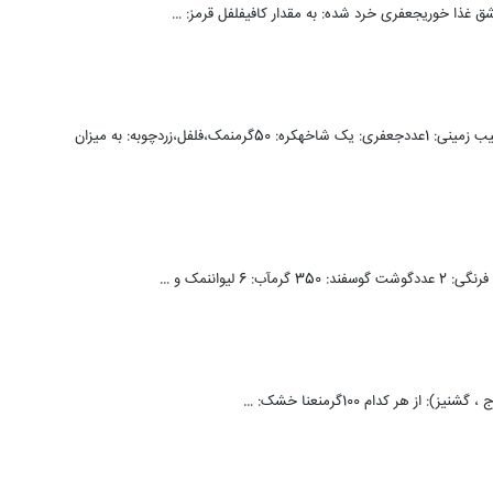
مواد لازم:شیر پرچرب: 1لیوانخامه: 1لیوانپیاز: 1عددهویج: 1عددقارچ: 1لیوانسیب زمینی: 1عددجعفری: یک شاخهکره: 50گرمنمک،فلفل،زردچوبه: به میزان
 هر کدام 100گرمنعنا خشک: …