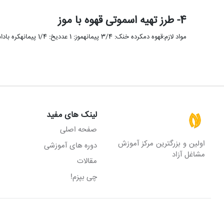
4- طرز تهیه اسموتی قهوه با موز
مواد لازم:قهوه دمکرده خنک: 3/4 پیمانهموز: 1 عددیخ: 1/4 پیمانهکره بادام زمینی: 1 قاشق غذاخوریپودر کاکائو: 1/2 قاشق غذاخوریشیر: 1/4 …
لینک های مفید
صفحه اصلی
اولین و بزرگترین مرکز آموزش
دوره های آموزشی
مشاغل آزاد
مقالات
چی بپزم!