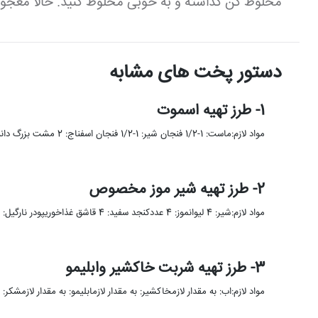
مخلوط کن گذاشته و به خوبی مخلوط کنید. حالا معجون 
دستور پخت های مشابه
1- طرز تهیه اسموت
مواد لازم:ماست: 1-1/2 فنجان شیر: 1-1/2 فنجان اسفناج: 2 مشت بزرگ دانه چیا: 2 قاشق چایخوریانبه: 1 فنجانهلو: 1-1/2 فنجانموز: …
2- طرز تهیه شیر موز مخصوص
مواد لازم:شیر: 4 لیوانموز: 4 عددکنجد سفید: 4 قاشق غذاخوریپودر نارگیل: 4 قاشق غذاخوریخامه فرم گرفته: 4 قاشق غذاخوریشکلات تخته …
3- طرز تهیه شربت خاکشیر وابلیمو
مواد لازم:اب: به مقدار لازمخاکشیر: به مقدار لازمابلیمو: به مقدار لازمشکر: ب