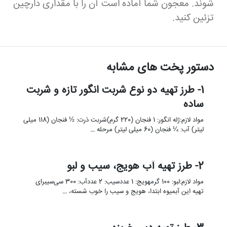
شوند. معجون شما آماده است آن را با مقداری دارچین
تزئین کنید.
دستور پخت های مشابه
1- طرز تهیه دو نوع شربت انگور تازه و شربت
ساده
مواد لازم:ژله انگور: 1 فنجان (220 گرم)شربت ذرت: ½ فنجان (118 میلی
لیتر) آب: ¼ فنجان (60 میلی لیتر) مرحله …
2- طرز تهیه آب هویج، سیب و لبو
مواد لازم:لبو: 100 گرمهویج: 1 عددسیب: 2 عددآب: 300 سی‌سیبرای
تهیه این آبمیوه ابتدا، هویج و سیب را خوب شسته، …