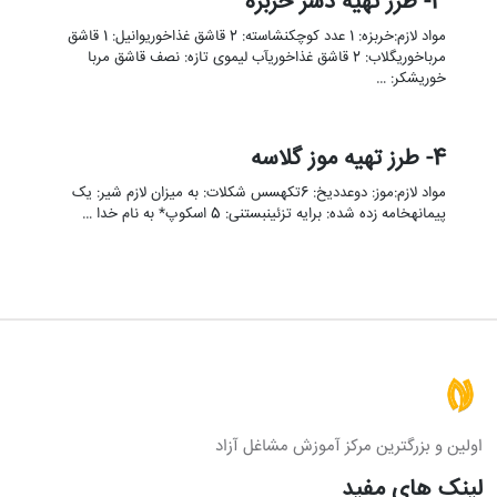
3- طرز تهیه دسر خربزه
مواد لازم:خربزه: 1 عدد کوچکنشاسته: 2 قاشق غذاخوریوانیل: 1 قاشق
مرباخوریگلاب: 2 قاشق غذاخوریآب لیموی تازه: نصف قاشق مربا
خوریشکر: …
4- طرز تهیه موز گلاسه
مواد لازم:موز: دوعددیخ: 6تکهسس شکلات: به میزان لازم شیر: یک
پیمانهخامه زده شده: برایه تزئینبستنی: 5 اسکوپ* به نام خدا …
اولین و بزرگترین مرکز آموزش مشاغل آزاد
لینک های مفید