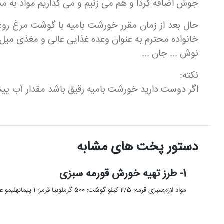
جوش اضافه کردا و هم می زنیم و می گذاریم مواد به م
حال بعد از زمان مقرر خورشت بامیه با گوشت مرغ روغن
خانواده محترم به عنوان وعده غذایی عالی و مغذی میل 
نوش ... جان ...
نکته:
اگر دوست دارید خورشت بامیه رقیق باشد مقدار آب یی
دستور پخت های مشابه
1- طرز تهیه خورش قورمه سبزی
مواد لازم:سبزی قرمه: 2/5 کیلو گوشت: 500 گرملوبیا قرمز: 1 پیمانهلیمو عمانی: 6 عددرب گوجه: 1 قاشق غذا خورینمک: به …