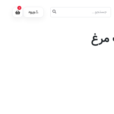
0
ورود
 مرغ