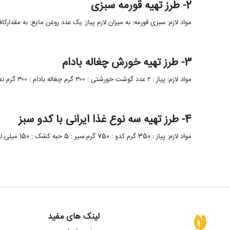
2- طرز تهیه قورمه سبزی
مواد لازم: سبزی قورمه: به میزان لازم پیاز: یک عدد روغن مایع: به مقدارکافی گوشت گوسفند: 800گ
3- طرز تهیه خورش چغاله بادام
مواد لازم: پیاز : ۲ عدد گوشت خورشتی : ۳۰۰ گرم چغاله بادام : ۳۰۰ گرم نعناع : ۵۰ گرم …
4- طرز تهیه سه نوع غذا ایرانی با کدو سبز
مواد لازم: پیاز : 350 گرم کدو : 750 گرم سیر : 5 حبه کشک : 150 میلی لیتر گردو …
لینک های مفید