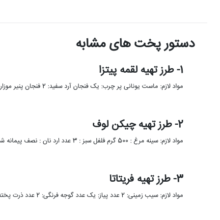
دستور پخت های مشابه
1- طرز تهیه لقمه پیتزا
مواد لازم: ماست یونانی پر چرب: یک فنجان آرد سفید: 2 فنجان پنیر موزارلا رنده شده: یک فنجان نمک: یک …
2- طرز تهیه چیکن لوف
مواد لازم: سینه مرغ : 500 گرم فلفل سبز : 3 عدد ارد نان : نصف پیمانه شیر : نصف …
3- طرز تهیه فریتاتا
مواد لازم: سیب زمینی: 2 عدد پیاز: یک عدد گوجه فرنگی: 2 عدد ذرت پخته: نصف پیمانه نخود فرنگی پخته: …