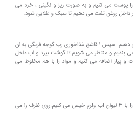
 اماده می کنیم و برای این منظور 2 عدد پیاز را شسته و انها را پوست می کنیم و به صورت ریز و نگینی ، خرد می
 در داخل روغن تفت می دهیم تا سبک و طلایی شود.
در ادامه 400 گرم گوشت چرخ کرده را به داخل تابه پیازها می ریزیم و گوشت را برای 3 دقیقه همراه با پیازها تفت می دهیم .سپس 1 قاشق غذاخوری رب گوجه فرنگی به ان
خل غذا می ریزیم و درب تابه را می بندیم و منتظر می شویم تا گوشت بپزد و اب داخل
 و پیاز اضافه می کنیم و مواد را با هم مخلوط می
در ادامه کار مواد بیرون کوفته را درست می کنیم وبرای این منظور نیم کیلو بلغور را داخل یک ظرف می ریزیم و انها را با 3 لیوان اب ولرم خیس می کنیم.روی ظرف را می