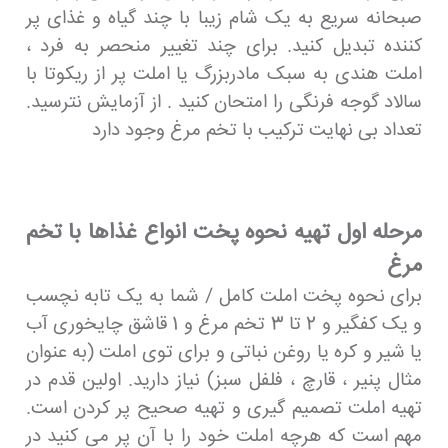
صبحانه سریع به یک شام زیبا با چند گیاه و غذای پر
کننده تبدیل کنید. برای چند تغییر منحصر به فرد ،
املت هندی به سبک مادربزرگ یا املت پر از ریکوتا با
سالاد گوجه فرنگی را امتحان کنید . از آزمایش نترسید.
تعداد بی نهایت ترکیب با تخم مرغ وجود دارد
مرحله اول تهیه نحوه پخت انواع غذاها با تخم
مرغ
برای نحوه پخت املت کامل / شما به یک تابه نچسب
و یک کفگیر و 2 تا 3 تخم مرغ و 1 قاشق چایخوری آب
یا شیر و کره یا روغن نباتی و برای توی املت (به عنوان
مثال پنیر ، قارچ ، فلفل سبز) نیاز دارید. اولین قدم در
تهیه املت تصمیم گیری و تهیه صحیح پر کردن است.
مهم است كه هرچه املت خود را با آن پر می كنید در