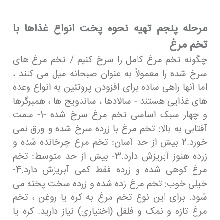
مرحله پنجم تهیه نحوه پخت انواع غذاها با
تخم مرغ
چگونه تخم مرغ کامل را سرخ کنیم / تخم مرغ های
سرخ شده را معمولاً به عنوان صبحانه میل می کنند ،
اما آنها راهی ساده برای افزودن پروتئین به انواع وعده
های غذایی هستند - سالادها ، ساندویچ ها ، همبرگرها
و چهار سبک اساسی تخم مرغ سرخ شده -1- سمت
آفتابی به بالا: تخم مرغ با زرده سرخ شده و ورق نمی
خورد.2 بیش از حد آسان: تخم مرغ چرخانده شده و
زرده هنوز آبریزش دارد.3- بیش از حد متوسط: تخم
مرغ کوهی شده و زرده فقط کمی آبریزش دارد.4-
خیلی خوب: تخم مرغ زده شده و زرده سخت پخته می
شود. برای این نوع تخم مرغ به کره یا روغن ، تخم
مرغ تازه و نمک و فلفل (اختیاری) نیاز دارید. کره یا