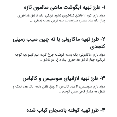
1- طرز تهیه آبگوشت ماهی سالمون تازه
مواد لازم: کره: 2 قاشق غذاخوری نخود فرنگی: يك قاشق غذاخوری
پیاز: يك عدد عصاره سبزیجات: يك قرص سیب زمینی: …
2- طرز تهیه ماکارونی با ته چین سیب زمینی
کنجدی
مواد لازم: ماکارونی: یک بسته گوشت چرخ کرده: نیم کیلو رب گوجه
فرنگی: چهار قاشق غذاخوری پیاز داغ: دو قاشق …
3- طرز تهیه لازانیای سوسیس و کالباس
مواد لازم: سوسیس: 4 عدد کالباس: 4 ورق فلفل دلمه: یک عدد نمک و
فلفل: به مقدار کافی سس گوجه: …
4- طرز تهیه کوفته بادمجان کباب شده