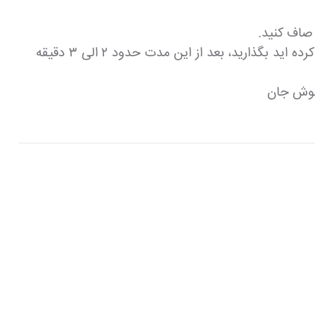
 صاف کنید.
بر روی مایه ی گوشت و قارچ خود مقداری پنیر موزارلا بپاشید، سپس ظرف را حدود ۲۰ دقیقه درون فر که از قبل گرم کرده اید بگذارید، بعد از این مدت حدود ۲ الی ۳ دقیقه
 نوش جان