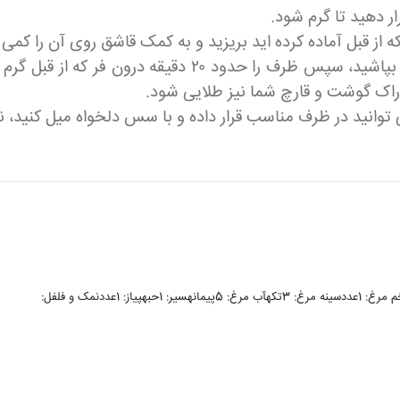
از قبل آماده کرده اید بریزید و به کمک قاشق روی آن را کمی
وراک گوشت و قارچ شما نیز طلایی شود.
توانید در ظرف مناسب قرار داده و با سس دلخواه میل کنید،
مواد لازم:هویج: 2عددقارچ: 4عددجو: 2پیمانهکره: 1 ق غماست: نیم کیلوتخم مرغ: 1عددسینه مرغ: 3تکهآب مرغ: 5پیمانهسیر: 1حبهپیاز: 1عددنمک و فلفل: