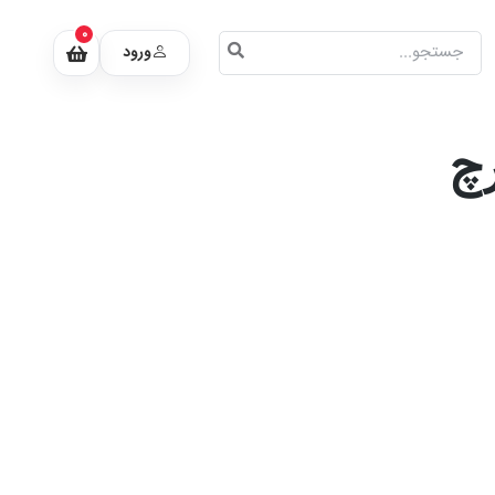
0
ورود
چ