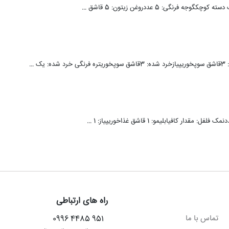
راه های ارتباطی
تماس با ما
951 4485 0996