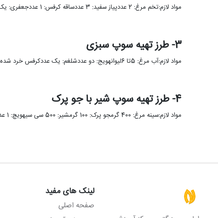
مواد لازم:تخم مرغ: 2 عددپیاز سفید: 3 عددساقه کرفس: 1 عددجعفری: یک دسته کوچکگوجه فرنگی: 5 عددروغن زیتون: 5 قاشق …
3- طرز تهیه سوپ سبزی
مواد لازم:آب مرغ: 5تا 6لیوانهویج: دو عددشلغم: یک عددکرفس خرد شده: 3قاشق سوپخوریپیازخرد شده: 3قاشق سوپخوریتره فرنگی خرد شده: یک …
4- طرز تهیه سوپ شیر با جو پرک
مواد لازم:سینه مرغ: 400 گرمجو پرک: 100 گرمشیر: 500 سی سیهویچ: 1 عددنمک فلفل: مقدار کافیابلیمو: 1 قاشق غذاخوریپیاز: 1 …
لینک های مفید
صفحه اصلی