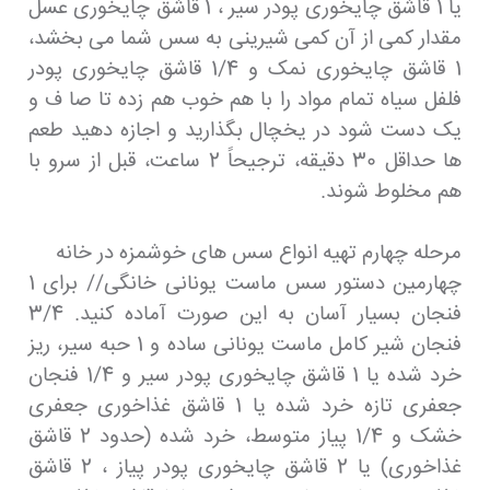
یا 1 قاشق چایخوری پودر سیر ، 1 قاشق چایخوری عسل
مقدار کمی از آن کمی شیرینی به سس شما می بخشد،
1 قاشق چایخوری نمک و 1/4 قاشق چایخوری پودر
فلفل سیاه تمام مواد را با هم خوب هم زده تا صا ف و
یک دست شود در یخچال بگذارید و اجازه دهید طعم
ها حداقل 30 دقیقه، ترجیحاً 2 ساعت، قبل از سرو با
هم مخلوط شوند.
مرحله چهارم تهیه انواع سس های خوشمزه در خانه
چهارمین دستور سس ماست یونانی خانگی// برای 1
فنجان بسیار آسان به این صورت آماده کنید. 3/4
فنجان شیر کامل ماست یونانی ساده و 1 حبه سیر، ریز
خرد شده یا 1 قاشق چایخوری پودر سیر و 1/4 فنجان
جعفری تازه خرد شده یا 1 قاشق غذاخوری جعفری
خشک و 1/4 پیاز متوسط، خرد شده (حدود 2 قاشق
غذاخوری) یا 2 قاشق چایخوری پودر پیاز ، 2 قاشق