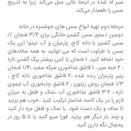
سیر له شده در اینجا عالی عمل می‌کند زیرا به تدریج
سس را طعم‌دار می‌کند.
مرحله دوم تهیه انواع سس های خوشمزه در خانه
دومین دستور سس گشنیز خانگی برای 3/4 فنجان //
سس گشنیز با دانه کاج، پارمزان و آب لیمو! این یک
سس با طراوت است که می توانید به همه سالادهای
خود اضافه کنید. 1 فنجان یا کمی بیشتر برگ گشنیز تازه
، 2 حبه سیر ، 1 قاشق غذاخوری سرکه سفید ،1/4 فنجان
پنیر پارمزان رنده شده ،2 قاشق غذاخوری دانه کاج ،
1/3 فنجان روغن زیتون ، 2 قاشق چایخوری آب لیموی
تازه ، 2-3 قاشق غذاخوری آب ،نمک و فلفل به میزان
لازم را در یک کاسه غذاساز ترکیب کنید. خوب هم بزنید
تا صاف و یک دست شود. با نمک و فلفل مزه دار کنید
و چند بار دیگر هم بزنید. فورا سرو کنید یا تا 5 روز در
یخچال نگه داری کنید.