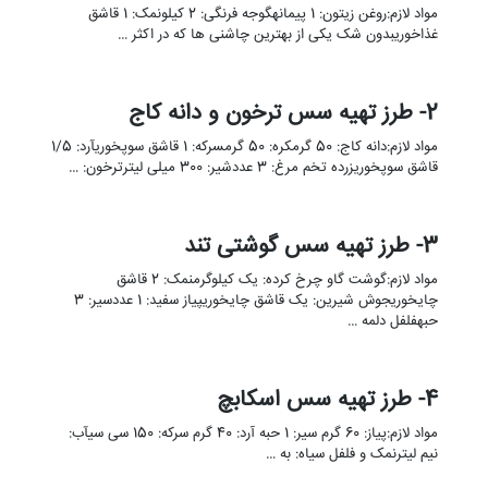
مواد لازم:روغن زیتون: 1 پیمانهگوجه فرنگی: 2 کیلونمک: 1 قاشق
غذاخوریبدون شک یکی از بهترین چاشنی ها که در اکثر …
2- طرز تهیه سس ترخون و دانه کاج
مواد لازم:دانه کاج: 50 گرمکره: 50 گرمسرکه: 1 قاشق سوپخوریآرد: 1/5
قاشق سوپخوریزرده تخم مرغ: 3 عددشیر: 300 میلی لیترترخون: …
3- طرز تهیه سس گوشتی تند
مواد لازم:گوشت گاو چرخ کرده: یک کیلوگرمنمک: 2 قاشق
چایخوریجوش شیرین: یک قاشق چایخوریپیاز سفید: 1 عددسیر: 3
حبهفلفل دلمه …
4- طرز تهیه سس اسکابچ
مواد لازم:پیاز: 60 گرم سیر: 1 حبه آرد: 40 گرم سرکه: 150 سی سیآب:
نیم لیترنمک و فلفل سیاه: به …