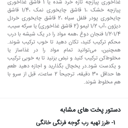
غذاخوری پیازچه تازه خرد شده یا 1 قاشق غذاخوری
پیازچه خشک ،1 قاشق چایخوری نمک ،1/4 قاشق
چایخوری پودر فلفل سیاه ،2 قاشق چایخوری خردل
دیژون ،آب 1/2 لیمو (2 قاشق غذاخوری) یا سرکه سیب،
1/4-1/2 فنجان دوغ ،همه مواد را در یک شیشه با درب
محکم ترکیب کنید، تکان دهید تا خوب ترکیب شوند.
همچنین، می‌توانید تمام مواد را در غذاساز یا
مخلوط‌کن ترکیب کنید و نبض بزنید تا به خوبی ترکیب
و یکدست شود.در یخچال بگذارید و اجازه دهید طعم
ها حداقل 30 دقیقه، ترجیحاً 2 ساعت، قبل از سرو با
هم مخلوط شوند.
دستور پخت های مشابه
1- طرز تهیه رب گوجه فرنگی خانگی