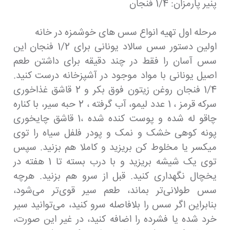
پنیر پارمزان: 1/4 فنجان
مرحله اول تهیه انواع سس های خوشمزه در خانه
اولین دستور سس سالاد یونانی برای 1/2 فنجان این
سس آسان را فقط در چند دقیقه برای داشتن طعم
اصیل یونانی با مواد موجود در آشپزخانه درست کنید.
1/4 فنجان روغن زیتون فوق بکر و 2 قاشق غذاخوری
سرکه قرمز ، 1 عدد لیمو، آب گرفته ، 2 حبه سیر، با کناره
چاقو له شده و پوست کنده شده ،1 قاشق چایخوری
پونه کوهی خشک و نمک و پودر فلفل سیاه را توی
میکسر یا مخلوط کن بریزید و کاملا هم بزنید. سپس
توی یک شیشه بریزید و با درب بسته تا 1 هفته در
یخچال نگهداری کنید. قبل از سرو هم بزنید. هرچه
سس طولانی‌تر بماند، طعم سیر قوی‌تر می‌شود،
بنابراین اگر سس را بلافاصله سرو کنید، می‌توانید سیر
خرد شده یا فشرده را اضافه کنید، در غیر این صورت،