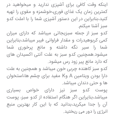
اینکه وقت کافی برای آشپزی ندارید و میخواهید در
کمترین زمان یک غذای فوری،خوشمزه و مقوی را تهیه
کنید،بنابراین در این دستور آشپزی شما را با املت کدو
سبز آشنا میکنم.
کدو سبز از جمله سبزیجاتی میباشد که دارای میزان
کمی کربوهیدرات و مقدار فراوانی فیبر میباشد،بنابراین
شما را سیر نگه داشته و مانع پرخوری شما
میشود.همچنین کدو سبز به علت آنتی اکسیدان های
که دارد مانع پیر زود رس میشود.
کدو سبز کاهنده چربی خون میباشد و همچنین به علت
دارا بودن ویتامین A وK مفید برای چشم ها،استخوان
ها و حتی دندان میباشد.
پوست کدو سبز نیز دارای خواص بسیاری
میباشد،بنایراین اگر هنگام استفاده از کدو سبز، پوست
آن را جدا میکرید،بدانید که با این کار بهترین منبع
انرژی را دور می ریختید.