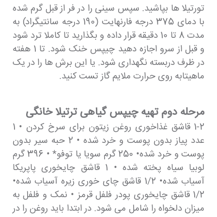
تورتیلا ها بپاشید. سپس سینی را در فر از قبل گرم شده
با دمای 375 درجه فارنهایت (190 درجه سانتیگراد) به
مدت 8 تا 10 دقیقه قرار داده و بگذارید تا کاملا ترد شود
و قبل از سرو اجازه دهید چیپس خنک شود. تا 1 هفته
در ظرف دربسته نگهداری شود. یا این برش ها را در یک
ماهیتابه روی حرارت ملایم گاز تست کنید.
مرحله دوم تهیه چیپس گیاهی ترتیلا خانگی
1-2 قاشق غذاخوری روغن زیتون برای سرخ کردن • 1
عدد پیاز بدون پوست و خرد شده • 2 حبه سیر بدون
پوست و خرد شده• 250 گرم سویا یا توفو* • 396 گرم
لوبیا سیاه پخته شده • 1 قاشق چایخوری پاپریکا
آسیاب شده• 1/2 قاشق چای خوری زیره آسیاب شده•
1/2 قاشق چایخوری پودر فلفل قرمز • نمک و فلفل به
میزان دلخواه را شامل می شود. در ابتدا باید روغن را در