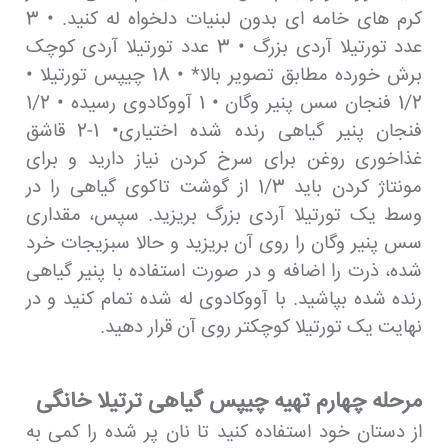
کرم های خامه ای بدون لبنیات دلخواه له کنید. • 3
عدد تورتیلا آردی بزرگ • 3 عدد تورتیلا آردی کوچک
برش خورده مطابق تصویر بالا* • 18 چیپس تورتیلا •
1/2 فنجان سس پنیر وگان • 1 آووکادوی رسیده • 1/2
فنجان پنیر گیاهی رنده شده اختیاری• 1-2 قاشق
غذاخوری روغن برای سرخ کردن نیاز دارید و برای
مونتاژ کردن باید 1/3 از گوشت تاکوی گیاهی را در
وسط یک تورتیلا آردی بزرگ بریزید. سپس، مقداری
سس پنیر وگان را روی آن بریزید و حالا سبزیجات خرد
شده، ذرت را اضافه و در صورت استفاده با پنیر گیاهی
رنده شده بپاشید. با آووکادوی له شده تمام کنید و در
نهایت یک تورتیلا کوچکتر روی آن قرار دهید.
مرحله چهارم تهیه چیپس گیاهی ترتیلا خانگی
از دستان خود استفاده کنید تا نان پر شده را کمی به