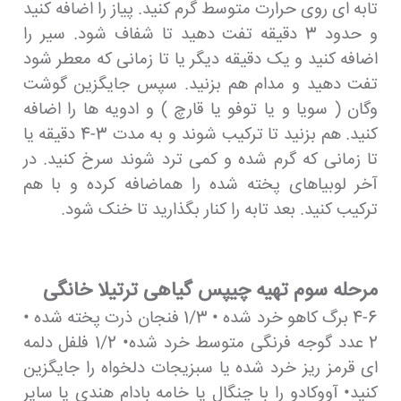
تابه ای روی حرارت متوسط ​​گرم کنید. پیاز را اضافه کنید
و حدود 3 دقیقه تفت دهید تا شفاف شود. سیر را
اضافه کنید و یک دقیقه دیگر یا تا زمانی که معطر شود
تفت دهید و مدام هم بزنید. سپس جایگزین گوشت
وگان ( سویا و یا توفو یا قارچ ) و ادویه ها را اضافه
کنید. هم بزنید تا ترکیب شوند و به مدت 3-4 دقیقه یا
تا زمانی که گرم شده و کمی ترد شوند سرخ کنید. در
آخر لوبیاهای پخته شده را هماضافه کرده و با هم
ترکیب کنید. بعد تابه را کنار بگذارید تا خنک شود.
مرحله سوم تهیه چیپس گیاهی ترتیلا خانگی
4-6 برگ کاهو خرد شده • 1/3 فنجان ذرت پخته شده •
2 عدد گوجه فرنگی متوسط ​​خرد شده• 1/2 فلفل دلمه
ای قرمز ریز خرد شده یا سبزیجات دلخواه را جایگزین
کنید• آووکادو را با چنگال یا خامه بادام هندی یا سایر