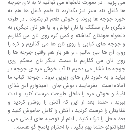
می پزیم . در صورت دلخواه می توانیم لا به لای جوجه
ها فلفل تند سبز نیز بگذاریم تا طعم فلفل ها هم به
خورد جوجه ها بروند و خوش طعم تر بشوند . در ظرف
دیگری نان سنگک یا نان لواش و یا هر نان دیگری به
دلخواه خودتان گذاشته و کمی کره روی نان می گذاریم
و جوجه های کبابی را روی نان ها می گذاریم و کره را
روی آن ها می مالیم ، و هر بار هم وقتی جوجه ها را
روی نان می گذاریم با سمت دیگر نان محکم روی
جوجه ها فشار می دهیم تا آب خوش مزه ی جوجه در
بیاید و به خورد نان های زیرین برود . جوجه کباب ما
آماده است . بفرمایید ، نوش جان . امیدوارم این غذای
لذیذ و خوش مزه را داخل طبیعت درست کنید و لذت
ببرید ، حتما بعد از این که آتش را روشن کردید و
غذایتان را درست کردید ، آتش را کامل خاموش کنید و
بعد محل را ترک کنید . اینم از توصیه های ایمنی من .
نظراتتونو حتما بهم بگید ، با احترام پاسخ گو هستم .