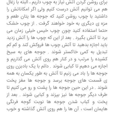
برای روشن کردن آتش نیاز به چوب داریم ، البته با زغال
هم می توانیم آتش درست کنیم ولی اگر امکاناتش را
داشتید با چوب روشن کنید که جوجه ها یتان طعم و
مزه ی دیگری به خود خواهند گرفت . از چوب خشک
حتما استفاده کنید چون چوب خیس خیلی زمان می
برد تا آتش بگیرد . بعد از این که چوب ها را آتش زدید
باید اجازه بدهید تا آتش چوب ها فروکش کند و کم کم
تبدیل به کمی خاکستر شوند . جوجه های به سیخ
کشیده را مرتب و در کنار هم روی آتش می گذاریم و
اجازه می دهیم تا کبابی شوند . دائم با یک بادبزن روی
جوجه ها را باد می زنیم تا آتش به طور یکسان به همه
ی قسمت های جوجه برسد و جوجه ها مغز پخت
شوند . در این حین جوجه ها را پشت و رو می کنیم تا
طرف دیگر جوجه ها نیز بپزند و کبابی شوند . بعد از
پخت و کباب شدن جوجه ها نوبت گوجه فرنگی
هایمان است ، آن ها را هم روی آتش گذاشته و خوب