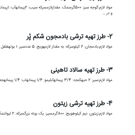
و در …
2- طرز تهیه ترشی بادمجون شکم پُر
مواد لازم:بادمجان: 2 کیلوسرکه: به مقدار لازمهویج: 5 عددسیر: 1 بوتهفلفل دلمه ای سبز: 1 عددکلم سفید: 300 گرمفلفل سبز …
3- طرز تهیه سالاد تاهینی
مواد لازم:سیر: 2 حبهکنجد: 3/4 پیمانهآبلیمو: 1/4 پیمانهاب: 1/4 پیمانهجعفری: 1 قاشق سوپ خوریزیره: 1/4 قاشق غذاخوریزمان مورد نیاز برای …
4- طرز تهیه ترشی زیتون
مواد لازم:زیتون: نیم کیلوهویج: 800گرمسیر: یک بوته بزرگسرکه: 2 لیواننمک: به مقدار لازمفلفل سیاه: به مقدار لازمرب گوجه فرنگی: به …