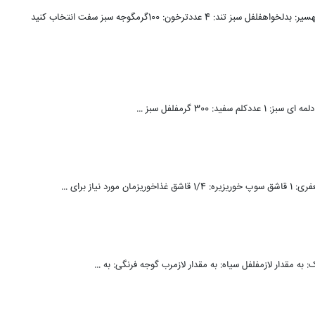
مواد لازم:گوجه سبز: 500گرمنمک: مقدارلازمسرکه سیب: 2پیمانهآب: 1پیمانهسیر: بدلخواهفلفل سبز تند: 4 عددترخون: 100گرمگوجه سبز سفت انتخاب کنید