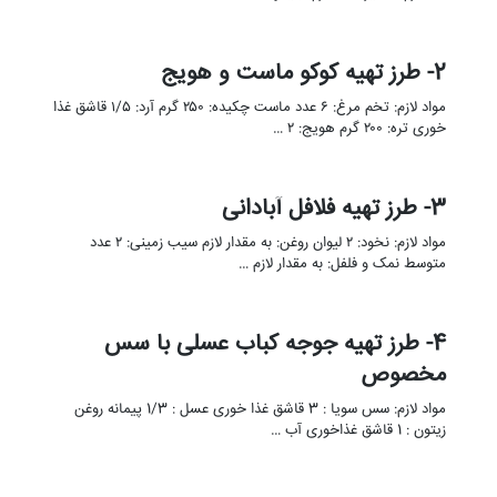
2- طرز تهیه کوکو ماست و هویج
مواد لازم: تخم مرغ: ۶ عدد ماست چکیده: ۲۵۰ گرم آرد: ۱/۵ قاشق غذا
خوری تره: ۲۰۰ گرم هویج: ۲ …
3- طرز تهیه فلافل آبادانی
مواد لازم: نخود: ۲ لیوان روغن: به مقدار لازم سیب زمینی: ۲ عدد
متوسط نمک و فلفل: به مقدار لازم …
4- طرز تهیه جوجه کباب عسلی با سس
مخصوص
مواد لازم: سس سویا : 3 قاشق غذا خوری عسل : 1/3 پیمانه روغن
زیتون : 1 قاشق غذاخوری آب …