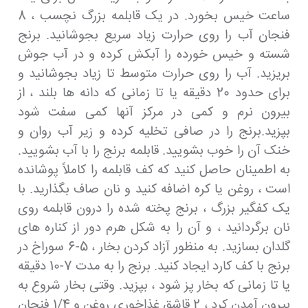
ساعت خیس بخورد. در یک قابلمه بزرگ نچسب ، 8
فنجان آب را روی حرارت زیاد سریع بجوشانید. برنج
شسته و خیس خورده را آبکش کرده و در آب جوش
بریزید. آب را روی حرارت متوسط ​​تا زیاد بجوشانید و
برای حدود 20 دقیقه یا تا زمانی که دانه ها بلند ، از
بیرون نرم و کمی در مرکز آنها کمی سفت شود
بپزید.برنج را در صافی تخلیه کرده و زیر آب روان و
خنک آن را خوب بشویید. قابلمه برنج را با آب بشویید.
به اطمینان حاصل کنید که کف قابلمه را کاملاً پوشانده
است ، روغن یا کره اضافه کنید و نان صاف بگذارید. با
یک کفگیر بزرگ ، برنج پخته شده را درون قابلمه روی
نان برگردانید ، و آن را به شکل هرم دور از کناره های
گلدان بسازید. به منظور آزاد کردن بخار ، 5-6 سوراخ در
برنج با کف کارد ایجاد کنید. برنج را به مدت 7-10 دقیقه
یا تا زمانی که بخار پز شود ، بپزید. وقتی بخار شروع به
بیرون آمدن کرد ، 2 قاشق غذاخوری روغن و 1/4 فنجان