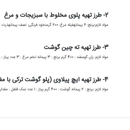
2- طرز تهیه پلوی مخلوط با سبزیجات و مرغ
مواد لازم:برنج: 6 پیمانهفیله مرغ: 200 گرمنخود فرنگی: نصف پیمانهذرت: نصف پیمانههویج: یک عدد متوسطگوجه فرنگی: 3 عدد متوسطپیاز: یک …
3- طرز تهیه ته چین گوشت
مواد لازم: ران گوسفند : 400 گرم برنج : 3 پیمانه تخم مرغ : 3 عدد پیاز : 1 عدد …
4- طرز تهیه ایچ پیلاوی (پلو گوشت ترکی با مغزهای خوراکی)
مواد لازم: برنج : 2 پیمانه گوشت : 400 گرم پیاز : 1 عدد نمک فلفل : مقدار کافی سیر …