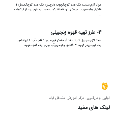
مواد لازم:سیب: یک عدد کوچکچوب دارچین: یک عدد کوچکعسل: 1
قاشق چایخوریآب جوش: دو فنجانترکیب سیب و دارچین، از ترکیبات
…
4- طرز تهیه قهوه زنجبیلی
مواد لازم:زنجبیل تازه: 150 گرمشکر قهوه ای: 1 فنجانآب: 1 لیوانشیر:
یک لیوانپودر قهوه: 3 قاشق چایخوریآب ولرم: یک فنجانقهوه …
اولین و بزرگترین مرکز آموزش مشاغل آزاد
لینک های مفید