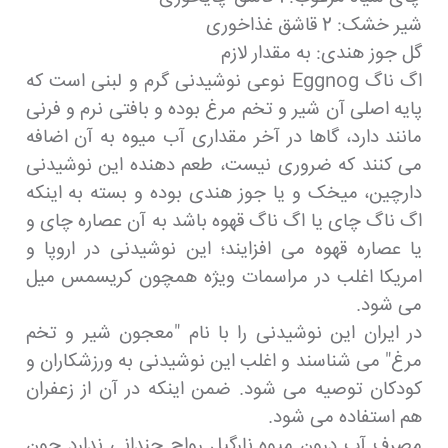
شیر خشک: 2 قاشق غذاخوری
گل جوز هندی: به مقدار لازم
اگ ناگ Eggnog نوعی نوشیدنی گرم و لبنی است که
پایه اصلی آن شیر و تخم مرغ بوده و بافتی نرم و فرنی
مانند دارد، گاها در آخر مقداری آب میوه به آن اضافه
می کنند که ضروری نیست، طعم دهنده این نوشیدنی
دارچین، میخک و یا جوز هندی بوده و بسته به اینکه
اگ ناگ چای یا اگ ناگ قهوه باشد به آن عصاره چای و
یا عصاره قهوه می افزایند؛ این نوشیدنی در اروپا و
امریکا اغلب در مراسمات ویژه همچون کریسمس میل
می شود.
در ایران این نوشیدنی را با نام "معجون شیر و تخم
مرغ" می شناسند و اغلب این نوشیدنی به ورزشکاران و
کودکان توصیه می شود. ضمن اینکه در آن از زعفران
هم استفاده می شود.
مصرف آب درون میوه نارگیل رواج چندانی ندارد چون