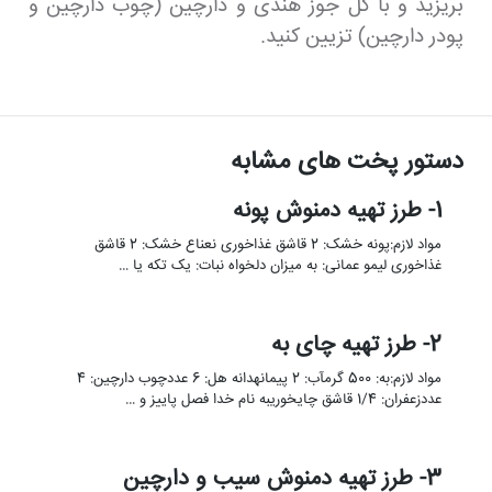
بریزید و با گل جوز هندی و دارچین (چوب دارچین و
پودر دارچین) تزیین کنید.
دستور پخت های مشابه
1- طرز تهیه دمنوش پونه
مواد لازم:پونه خشک: 2 قاشق غذاخوری نعناع خشک: 2 قاشق
غذاخوری لیمو عمانی: به میزان دلخواه نبات: یک تکه یا …
2- طرز تهیه چای به
مواد لازم:به: 500 گرمآب: 2 پیمانهدانه هل: 6 عددچوب دارچین: 4
عددزعفران: 1/4 قاشق چایخوریبه نام خدا فصل پاییز و …
3- طرز تهیه دمنوش سیب و دارچین