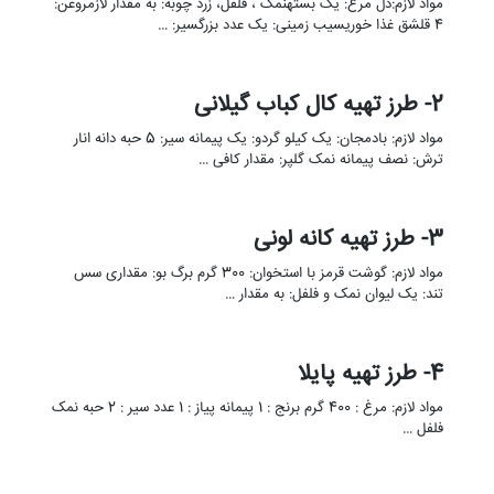
مواد لازم:دل مرغ: یک بستهنمک ، فلفل، زرد چوبه: به مقدار لازمروغن:
4 قلشق غذا خوریسیب زمینی: یک عدد بزرگسیر: …
2- طرز تهیه کال کباب گیلانی
مواد لازم: بادمجان: یک کیلو گردو: یک پیمانه سیر: 5 حبه دانه انار
ترش: نصف پیمانه نمک گلپر: مقدار کافی …
3- طرز تهیه کانه لونی
مواد لازم: گوشت قرمز با استخوان: 300 گرم برگ بو: مقداری سس
تند: یک لیوان نمک و فلفل: به مقدار …
4- طرز تهیه پایلا
مواد لازم: مرغ : 400 گرم برنج : 1 پیمانه پیاز : 1 عدد سیر : 2 حبه نمک
فلفل …