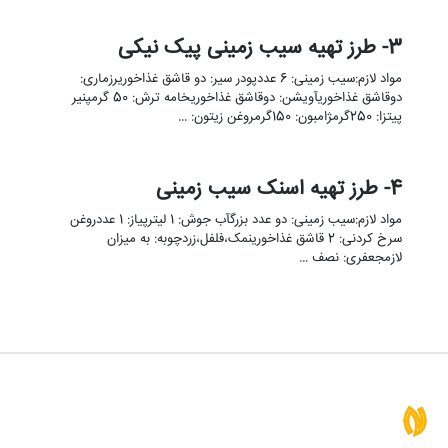
3- طرز تهیه سیب زمینی پیک نیکی
مواد لازم:سیب زمینی: 6 عددپودر سیر: دو قاشق غذاخوریرزماری:
دوقاشق غذاخوریآویشن: دوقاشق غذاخوریخامه ترش: 50 گرمپنیر
پیتزا: 250گرمژامبون: 150گرمروغن زیتون: …
4- طرز تهیه اسنک سیب زمینی
مواد لازم:سیب زمینی: دو عدد بزرگآب جوش: 1 لیترپیاز: 1 عددروغن
سرخ کردنی: 2 قاشق غذاخورینمک،فلفل،زردچوبه: به میزان
لازمجعفری: نصف …