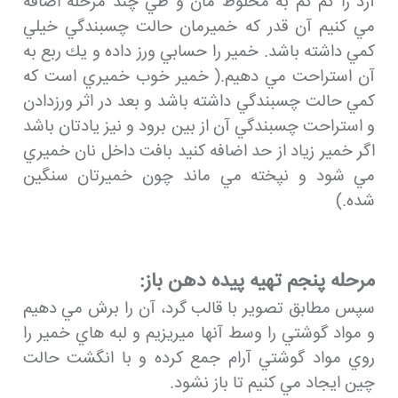
آرد را كم كم به مخلوط مان و طي چند مرحله اضافه
مي كنيم آن قدر كه خميرمان حالت چسبندگي خيلي
كمي داشته باشد. خمير را حسابي ورز داده و يك ربع به
آن استراحت مي دهيم.( خمير خوب خميري است كه
كمي حالت چسبندگي داشته باشد و بعد در اثر ورزدادن
و استراحت چسبندگي آن از بين برود و نيز يادتان باشد
اگر خمير زياد از حد اضافه كنيد بافت داخل نان خميري
مي شود و نپخته مي ماند چون خميرتان سنگين
شده.)
مرحله پنجم تهيه پيده دهن باز:
سپس مطابق تصوير با قالب گرد، آن را برش مي دهيم
و مواد گوشتي را وسط آنها ميريزيم و لبه هاي خمير را
روي مواد گوشتي آرام جمع كرده و با انگشت حالت
چين ايجاد مي كنيم تا باز نشود.