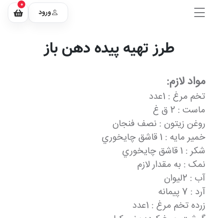
0
ورود
طرز تهیه پیده دهن باز
مواد لازم:
تخم مرغ : 1عدد
ماست : 2 ق غ
روغن زیتون : نصف فنجان
خمیر مایه : 1 قاشق چايخوري
شکر : 1 قاشق چايخوري
نمک : به مقدار لازم
آب : 2ليوان
آرد : 7 پيمانه
زرده تخم مرغ : 1عدد