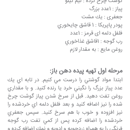
گوشت چرخ کرده : نيم كيلو
پیاز : 1عدد بزرگ
جعفری : يك مشت
پودر پاپریکا : 1 قاشق چايخوري
فلفل دلمه ای قرمز : 1عدد
رب گوجه : 1قاشق غذاخوري
روغن مایع : به مقدار لازم
مرحله اول تهيه پيده دهن باز:
ابتدا مواد گوشتي را درست مي كنيم. در تابه اي يك
عدد پياز بزرگ را نگيني خرد يا رنده كنيد. و با مقداري
روغن تفت دهيد. قبل از سرخ شدن پياز گوشت چرخ
شده را نيز اضافه كنيد و بعد فلفل دلمه اي خردشده را
نيز افزوده و خوب با هم سرخ كنيد. سپس جعفري
خردشده را اضافه كرده پس از كمي تفت رب گوجه
فرنگي را به همراه زردچوبه و ادويه و نمك اضافه كرده و