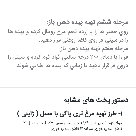
مرحله ششم تهيه پيده دهن باز:
روي خمير ها را با زرده تخم مرغ رومال كرده و پيده ها
را در سيني فر روي كاغذ روغني قرار دهيد.
مرحله هفتم تهيه پيده دهن باز:
فر را با دماي 200 درجه سانتي گراد گرم كرده و سيني را
درون فر قرار دهيد تا زماني كه پيده ها طلايي شوند.
دستور پخت های مشابه
1- طرز تهیه مرغ تری یاکی با عسل ( ژاپنی )
مواد لازم: آب پرتقال: 1/4 فنجان سس سویا: 1/3 فنجان عسل: 2
قاشق سوپ خوری سرکه: 3 قاشق سوپ خوری …