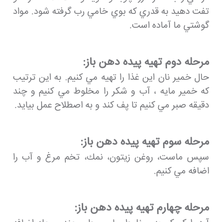
تفت دهيد به قدري كه بوي خامي رب گرفته شود. مواد
گوشتي ما آماده است.
مرحله دوم تهيه پيده دهن باز:
حال خمير نان اين غذا را تهيه مي كنيم. به اين ترتيب
كه خمير مايه ، آب و شكر را مخلوط مي كنيم و چند
دقيقه صبر مي كنيم تا پف كند و به اصطلاح عمل بيايد.
مرحله سوم تهيه پيده دهن باز:
سپس ماست، روغن زيتون، نمك، تخم مرغ و آب را
اضافه مي كنيم.
مرحله چهارم تهيه پيده دهن باز: