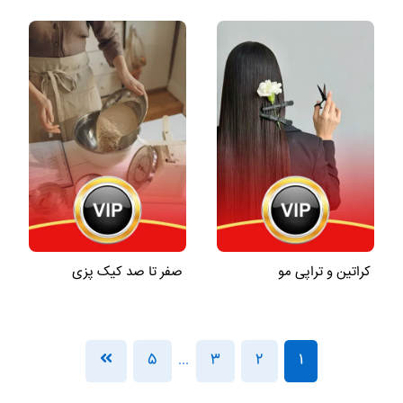
کراتین و تراپی مو
صفر تا صد کیک پزی
5
3
2
1
...