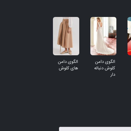
الگوی دامن
الگوی دامن
آشنایی با
ال
کلوش دنباله
های کلوش
انواع چرخ
سا
دار
خیاطی