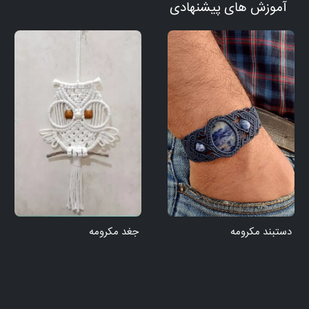
آموزش های پیشنهادی
دستبند مکرومه
جغد مکرومه