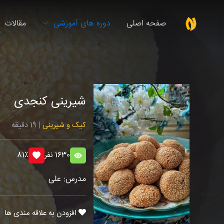
صفحه اصلی
دوره های آموزشی
مقالات
شیرینی کنجدی
کیک و شیرینی
| 19 دقیقه
1630 نفر
81٪
مدرس: علی
افزودن به علاقه مندی ها