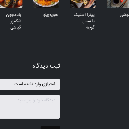
وشی
پیترا استیک
هویج‌پلو
بادمجون
با سس
شکم‌پر
گوجه
گیاهی
ثبت دیدگاه