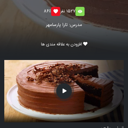
1527 نفر
86٪
مدرس: تارا پارسامهر
افزودن به علاقه مندی ها