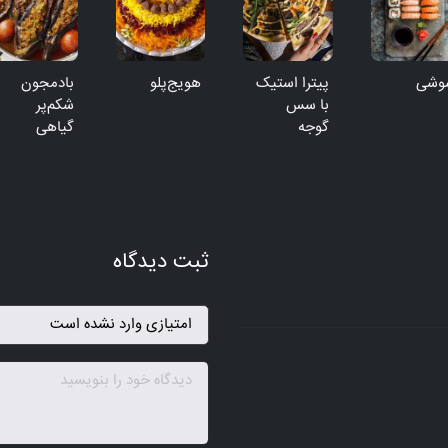
وشی
پیترا استیک
هویج‌پلو
بادمجون
با سس
شکم‌پر
گوجه
گیاهی
ثبت دیدگاه