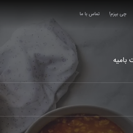
چی بپزم!
تماس با ما
بامیه