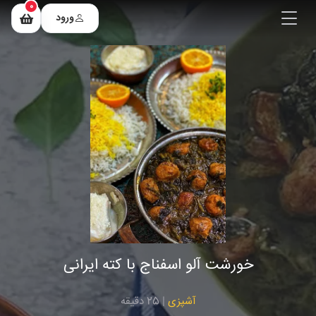
0
ورود
خورشت آلو اسفناج با کته ایرانی
آشپزی
| 25 دقیقه