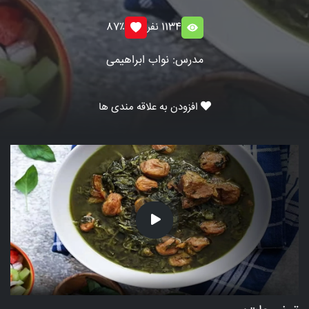
1134 نفر
87٪
مدرس: نواب ابراهیمی
افزودن به علاقه مندی ها