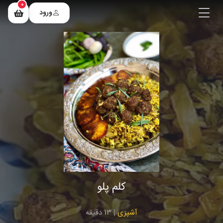
0
ورود
کلم پلو
آشپزی
| 13 دقیقه