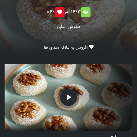
1493 نفر
84٪
مدرس: علی
افزودن به علاقه مندی ها