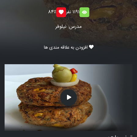
1191 نفر
84٪
مدرس: نیلوفر
افزودن به علاقه مندی ها