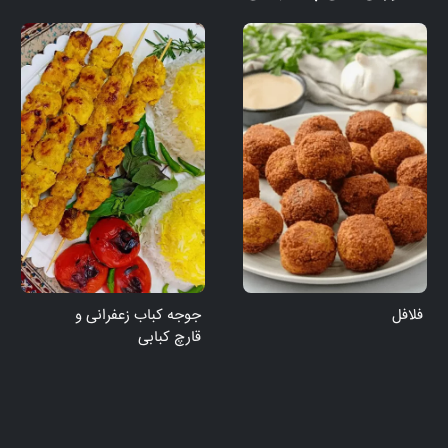
فلافل
جوجه کباب زعفرانی و
قارچ کبابی