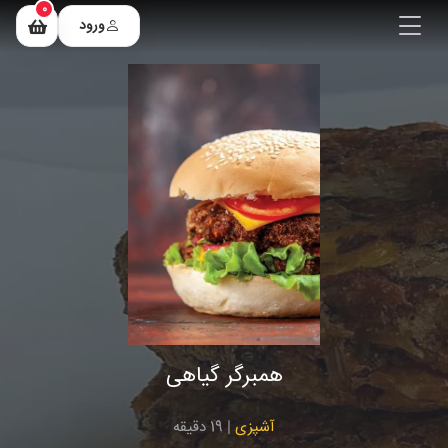
0
ورود
همبرگر گیاهی
آشپزی
| 19 دقیقه