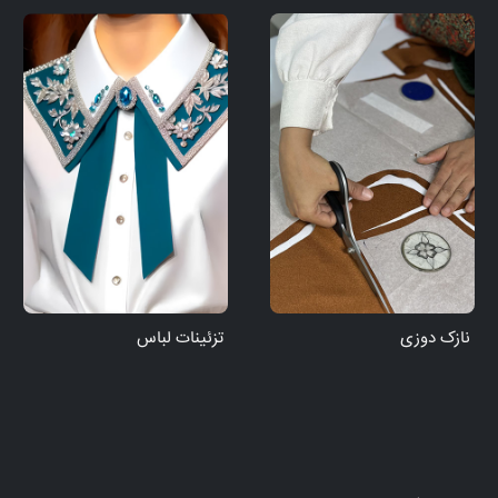
نازک دوزی
تزئینات لباس