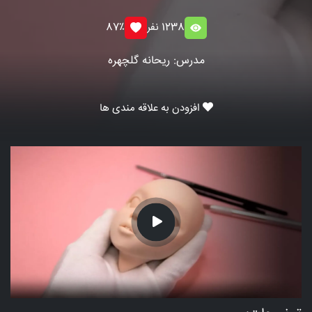
1238 نفر
87٪
مدرس: ریحانه گلچهره
افزودن به علاقه مندی ها