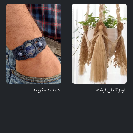
آویز گلدان فرشته
دستبند مکرومه