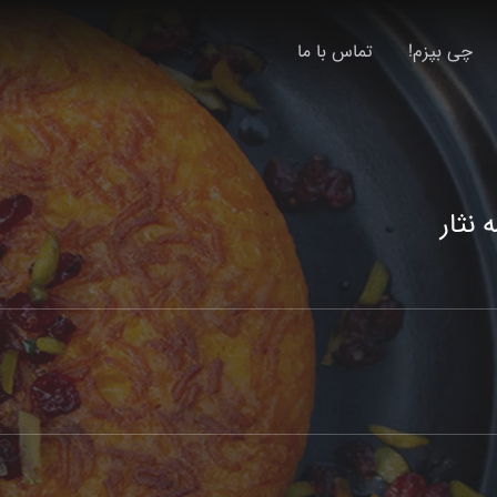
چی بپزم!
تماس با ما
 نثار