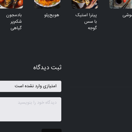
وشی
پیترا استیک
هویج‌پلو
بادمجون
با سس
شکم‌پر
گوجه
گیاهی
ثبت دیدگاه