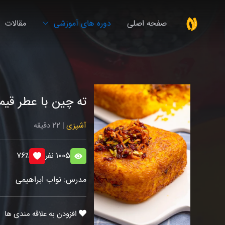
صفحه اصلی
دوره های آموزشی
مقالات
ته چین با عطر قیمه
آشپزی
| 22 دقیقه
1005 نفر
76٪
مدرس: نواب ابراهیمی
افزودن به علاقه مندی ها