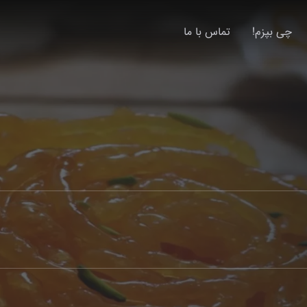
چی بپزم!
تماس با ما