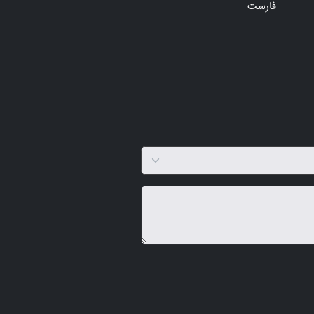
فارست
فرانسوی
فر