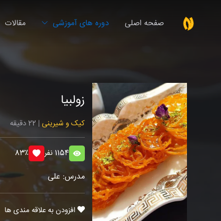
صفحه اصلی
دوره های آموزشی
مقالات
زولبیا
کیک و شیرینی
| 22 دقیقه
1154 نفر
83٪
مدرس: علی
افزودن به علاقه مندی ها