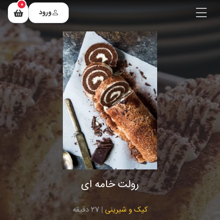
0
ورود
رولت خامه ای
کیک و شیرینی
| 27 دقیقه