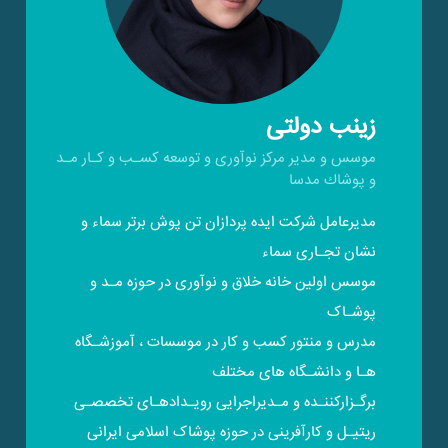
زینب دولتی
موسس و مدیر مرکز نوآوری و توسعه کسـب و کـار مـد
و پوشاك مدسا
مدیرعامل شرکت ایده پردازان تن پوش برتر سماء و
نشان تجـاری سماء
موسس اولین خانه خلاق و نوآوری در حوزه مـد و
پوشـاک
مدرس و منتور کسب و کار در موسسات ، آموزشـگاه
هـا و دانشـگاه های مختلف
برگـزارکننـده و مـدیراجرایی رویـدادهـای تخصصـی
ریتیـل و کارآفرینی در حوزه پوشاک اسلامی ایرانی