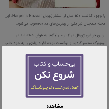
با وجود گذشت 150 سال از انتشار ژورنال Harper's Bazaar، این
مجله همچنان نیز یکی از بهترین‌های مد محسوب می‌شود.
اولین بار این ژورنال در 2 نوامبر 1867 به‌عنوان هفته‌نامه در
نیویورک منتشر گردید و توانست توجه افراد زیادی را به خود جلب
نماید.
در حال حاضر نیز ژورنال Harper's Bazaar با در اختیار داشتن
بهترین طراحان، نویسندگان و هنرمندان به‌عنوان یکی از معتبرترین
و محبوب‌ترین مجله‌های مد و فشن محسوب می‌شود که
علاقه‌مندان می‌توانند به نسخه دیجیتالی آن نیز دسترسی داشته
باشند.
جهت دانلود نسخه فوریه 2023 این ژورنال
اینجا
یا روی عکس آن
مشاهده