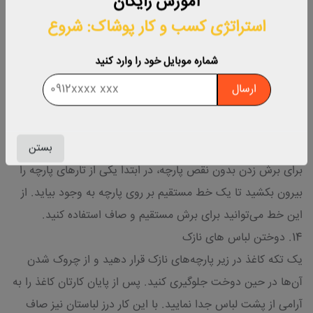
آموزش رایگان
12. دوختن دکمه‌های صدفی
استراتژی کسب‌ و کار پوشاک: شروع
از آنجایی که دکمه‌های صدفی لیز هستند، دوختن آن‌ها برای برخی
از افراد دشوار است. برای راحت‌تر دوختن این مدل از دکمه‌ها به
شماره موبایل خود را وارد کنید
منظور خیاطی آسان، روی دکمه نوار چسب بچسبانید تا ثابت بماند
ارسال
و لیز نخورد. پس از دوختن دکمه‌ها نیز می‌توانید نوار چسب را به
راحتی از روی دکمه جدا کنید.
بستن
13. برش زدن پارچه
برای برش زدن بدون نقص پارچه، در ابتدا یکی از تارهای پارچه را
بیرون بکشید تا یک خط مستقیم بر روی پارچه به وجود بیاید. از
این خط می‌توانید برای برش مستقیم و صاف استفاده کنید.
14. دوختن لباس های نازک
یک تکه کاغذ در زیر پارچه‌های نازک قرار دهید و از چروک شدن
آن‌ها در حین دوخت جلوگیری کنید. پس از پایان کارتان کاغذ را به
آرامی از پشت لباس جدا نمایید. با این کار درز لباستان نیز صاف