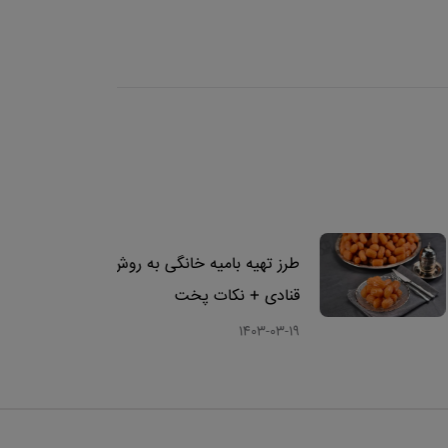
طرز تهیه بامیه خانگی به روش
قنادی + نکات پخت
1403-03-19