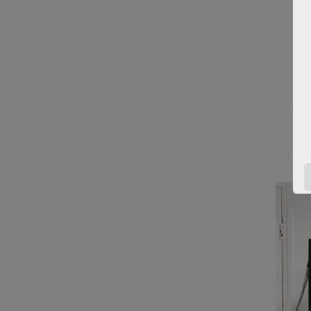
.
یرد.