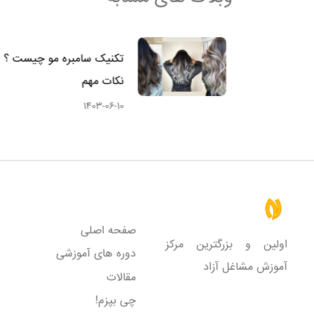
 مراقبت های
تکنیک سامبره مو چیست ؟ 
نکات مهم
1403-06-10
لینک های مفید
صفحه اصلی
اولین و بزرگترین مرکز
دوره های آموزشی
آموزش مشاغل آزاد
مقالات
چی بپزم!