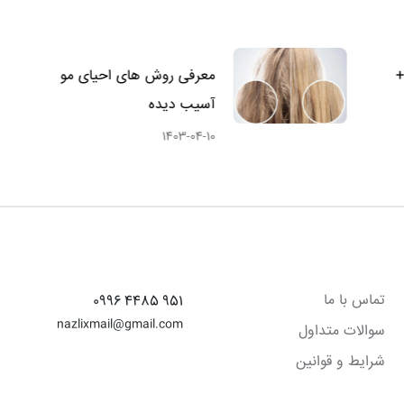
+
معرفی روش های احیای مو
آسیب دیده
1403-04-10
راه های ارتباطی
تماس با ما
951 4485 0996
nazlixmail@gmail.com
سوالات متداول
شرایط و قوانین